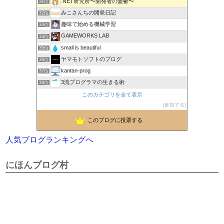
.NET研究所〜開発者の憂鬱〜
31位
みこさんちの開発日記
32位
趣味で始める機械学習
33位
GAMEWORKS LAB
34位
small is beautiful
35位
ヤマモトソフトのブログ
36位
kantan-prog
37位
3流プログラマの生きる術
38位
このカテゴリを全て表示
参加する
このブログに投票する
人気ブログランキングへ
にほんブログ村