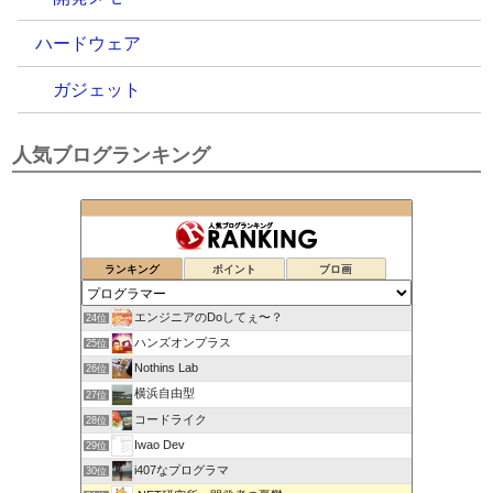
ハードウェア
ガジェット
人気ブログランキング
ランキング
ポイント
ブロ画
エンジニアのDoしてぇ〜？
24位
ハンズオンプラス
25位
Nothins Lab
26位
横浜自由型
27位
コードライク
28位
Iwao Dev
29位
i407なプログラマ
30位