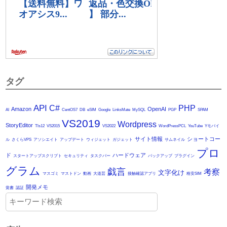
タグ
API
C#
PHP
Amazon
OpenAI
AI
CentOS7
DB
eSIM
Google
LinksMate
MySQL
PGP
SPAM
VS2019
Wordpress
StoryEditor
Tls12
VS2015
VS2022
WordPressPCL
YouTube
Yモバイ
サイト情報
ショートコー
ル
さくらVPS
アソシエイト
アップデート
ウィジェット
ガジェット
サムネイル
プロ
ド
ハードウェア
スタートアップスクリプト
セキュリティ
タスクバー
バックアップ
プラグイン
グラム
戯言
考察
文字化け
マスゴミ
マストドン
動画
大道芸
接触確認アプリ
格安SIM
開発メモ
覚書
認証