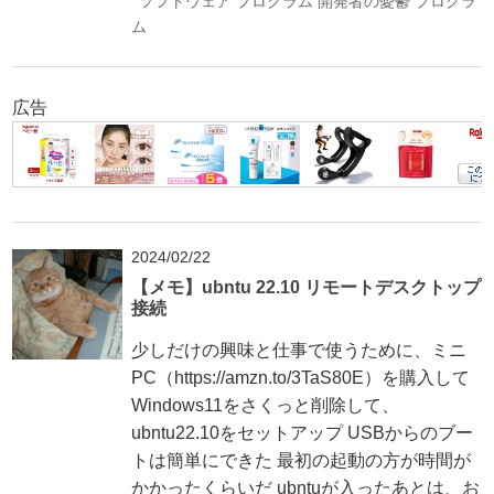
ソフトウェア
プログラム
開発者の憂鬱
プログラ
ム
広告
2024/02/22
【メモ】ubntu 22.10 リモートデスクトップ
接続
少しだけの興味と仕事で使うために、ミニ
PC（https://amzn.to/3TaS80E）を購入して
Windows11をさくっと削除して、
ubntu22.10をセットアップ USBからのブー
トは簡単にできた 最初の起動の方が時間が
かかったくらいだ ubntuが入ったあとは、お