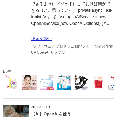
できるようにメソッドにしておけば楽がで
きる（と、思っている） private async Task
frmInitAsync() { var openAiService = new
OpenAIService(new OpenAiOptions() { A…
続きを読む
ソフトウェア
プログラム
開発メモ
開発者の憂鬱
C#
OpenAI
サンプル
広告
2023/03/19
【AI】OpenAIを使う