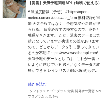
【覚書】天気予報関連API（無料で使える）
// 温湿度情報（予想） // https://open-
meteo.com/en/docs#api_form 無料登録が可
能 天気予報ではなく、予想気温や湿度が得
られる。 緯度経度での検索なので、意外と
融通がききます。 ただ、過去のデータは実
績となっていますが実測との差があります
ので、どこからデータを引っ張ってきてい
るのか不明 // https://www.weatherapi.com/
天気予報のデータとしては、これが一番い
いように感じている 過不足なくデータの取
得ができる レインリスク(降水確率)もデ…
続きを読む
ソフトウェア
プログラム
覚書
開発者の憂鬱
API
プログラム
天気予報