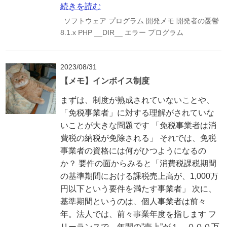
続きを読む
ソフトウェア
プログラム
開発メモ
開発者の憂鬱
8.1.x
PHP
__DIR__
エラー
プログラム
2023/08/31
【メモ】インボイス制度
まずは、制度が熟成されていないことや、
「免税事業者」に対する理解がされていな
いことが大きな問題です 「免税事業者は消
費税の納税が免除される」 それでは、免税
事業者の資格には何がひつようになるの
か？ 要件の面からみると「消費税課税期間
の基準期間における課税売上高が、1,000万
円以下という要件を満たす事業者」 次に、
基準期間というのは、個人事業者は前々
年。法人では、前々事業年度を指します フ
リーランスで、年間の”売上”が１，０００万