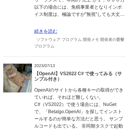
以下の場合には、免税事業者となりインボ
イス制度は、極論ですが”無視”しても大丈…
続きを読む
ソフトウェア
プログラム
開発メモ
開発者の憂鬱
プログラム
2023/07/13
【OpenAI】VS2022 C# で使ってみる（サ
ンプル付き）
OpenAIのサイトから各種キーの取得ができ
ていれば、それほど難しくない。
C#（VS2022）で使う場合には、NuGet
で、「Betalgo.OpenAI」を探してインスト
ールするのが簡単な方法だと思う。 サンプ
ルコードも出ている。 非同期タスクで起動