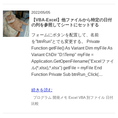
2022/05/05
【VBA-Excel】他ファイルから特定の日付
の列を参照してシートにセットする
フォームにボタンを配置して、名前
を”btnRun”とでも変更する。 Private
Function getFile() As Variant Dim myFile As
Variant ChDir "D:\Temp" myFile =
Application.GetOpenFilename("Excelファイ
ル(*.xlsx),*.xlsx") getFile = myFile End
Function Private Sub btnRun_Click(…
続きを読む
プログラム
開発メモ
Excel
VBA
別ファイル
日付
比較