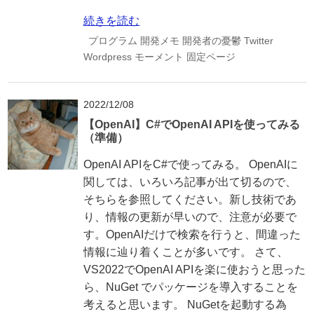
続きを読む
プログラム
開発メモ
開発者の憂鬱
Twitter
Wordpress
モーメント
固定ページ
2022/12/08
【OpenAI】C#でOpenAI APIを使ってみる
（準備）
OpenAI APIをC#で使ってみる。 OpenAIに
関しては、いろいろ記事が出て切るので、
そちらを参照してください。新し技術であ
り、情報の更新が早いので、注意が必要で
す。OpenAIだけで検索を行うと、間違った
情報に辿り着くことが多いです。 さて、
VS2022でOpenAI APIを楽に使おうと思った
ら、NuGet でパッケージを導入することを
考えると思います。 NuGetを起動する為