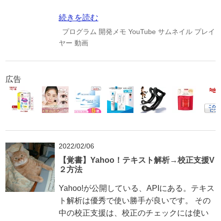
続きを読む
プログラム
開発メモ
YouTube
サムネイル
プレイ
ヤー
動画
広告
2022/02/06
【覚書】Yahoo！テキスト解析→校正支援V
２方法
Yahoo!が公開している、APIにある。テキス
ト解析は優秀で使い勝手が良いです。 その
中の校正支援は、校正のチェックには使い