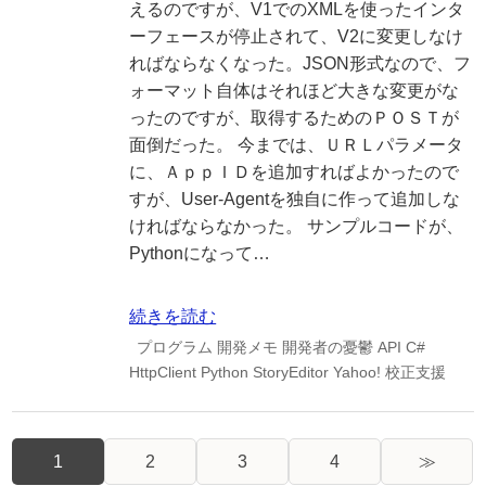
えるのですが、V1でのXMLを使ったインタ
ーフェースが停止されて、V2に変更しなけ
ればならなくなった。JSON形式なので、フ
ォーマット自体はそれほど大きな変更がな
ったのですが、取得するためのＰＯＳＴが
面倒だった。 今までは、ＵＲＬパラメータ
に、ＡｐｐＩＤを追加すればよかったので
すが、User-Agentを独自に作って追加しな
ければならなかった。 サンプルコードが、
Pythonになって…
続きを読む
プログラム
開発メモ
開発者の憂鬱
API
C#
HttpClient
Python
StoryEditor
Yahoo!
校正支援
1
2
3
4
≫