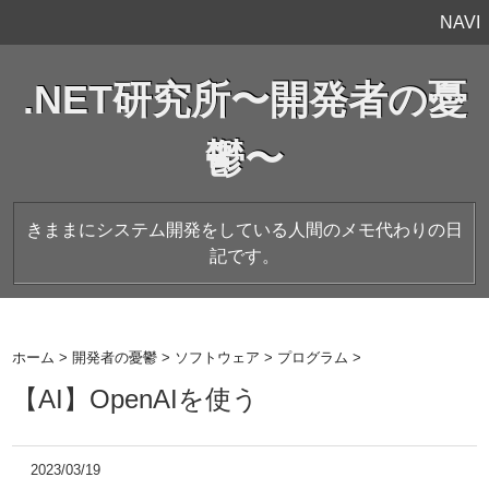
NAVI
.NET研究所〜開発者の憂
鬱〜
きままにシステム開発をしている人間のメモ代わりの日
記です。
ホーム
>
開発者の憂鬱
>
ソフトウェア
>
プログラム
>
【AI】OpenAIを使う
2023/03/19