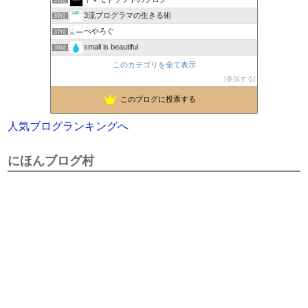
3流プログラマの生きる術
36位
ぺやろぐ
37位
small is beautiful
38位
このカテゴリを全て表示
参加する
このブログに投票する
人気ブログランキングへ
にほんブログ村