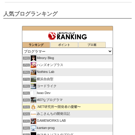
人気ブログランキング
ランキング
ポイント
ブロ画
Minory Blog
24位
ハンズオンプラス
25位
Nothins Lab
26位
横浜自由型
27位
コードライク
28位
Iwao Dev
29位
i407なプログラマ
30位
.NET研究所〜開発者の憂鬱〜
31位
みこさんちの開発日記
32位
GAMEWORKS LAB
33位
kantan-prog
34位
ヤマモトソフトのブログ
35位