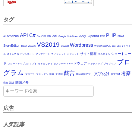
タグ
API
C#
PHP
Amazon
OpenAI
AI
CentOS7
DB
eSIM
Google
LinksMate
MySQL
PGP
SPAM
VS2019
Wordpress
StoryEditor
Tls12
VS2015
VS2022
WordPressPCL
YouTube
Yモバイ
サイト情報
ショートコー
ル
さくらVPS
アソシエイト
アップデート
ウィジェット
ガジェット
サムネイル
プロ
ド
ハードウェア
スタートアップスクリプト
セキュリティ
タスクバー
バックアップ
プラグイン
グラム
戯言
考察
文字化け
マスゴミ
マストドン
動画
大道芸
接触確認アプリ
格安SIM
開発メモ
覚書
認証
広告
人気記事