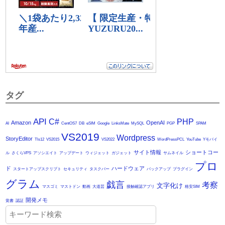
タグ
API
C#
PHP
Amazon
OpenAI
AI
CentOS7
DB
eSIM
Google
LinksMate
MySQL
PGP
SPAM
VS2019
Wordpress
StoryEditor
Tls12
VS2015
VS2022
WordPressPCL
YouTube
Yモバイ
サイト情報
ショートコー
ル
さくらVPS
アソシエイト
アップデート
ウィジェット
ガジェット
サムネイル
プロ
ド
ハードウェア
スタートアップスクリプト
セキュリティ
タスクバー
バックアップ
プラグイン
グラム
戯言
考察
文字化け
マスゴミ
マストドン
動画
大道芸
接触確認アプリ
格安SIM
開発メモ
覚書
認証