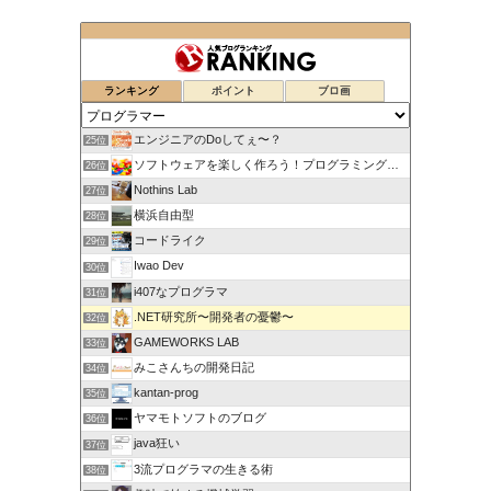
ランキング
ポイント
ブロ画
エンジニアのDoしてぇ〜？
25位
ソフトウェアを楽しく作ろう！プログラミング言語【C#】を学ぶ
26位
Nothins Lab
27位
横浜自由型
28位
コードライク
29位
Iwao Dev
30位
i407なプログラマ
31位
.NET研究所〜開発者の憂鬱〜
32位
GAMEWORKS LAB
33位
みこさんちの開発日記
34位
kantan-prog
35位
ヤマモトソフトのブログ
36位
java狂い
37位
3流プログラマの生きる術
38位