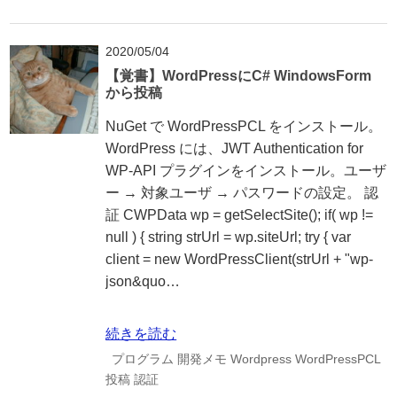
2020/05/04
【覚書】WordPressにC# WindowsForm
から投稿
NuGet で WordPressPCL をインストール。
WordPress には、JWT Authentication for
WP-API プラグインをインストール。ユーザ
ー → 対象ユーザ → パスワードの設定。 認
証 CWPData wp = getSelectSite(); if( wp !=
null ) { string strUrl = wp.siteUrl; try { var
client = new WordPressClient(strUrl + "wp-
json&quo…
続きを読む
プログラム
開発メモ
Wordpress
WordPressPCL
投稿
認証