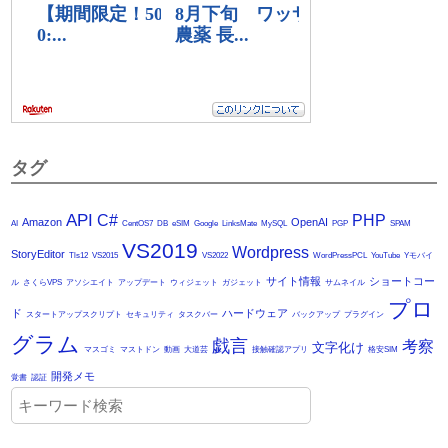
タグ
API
C#
PHP
Amazon
OpenAI
AI
CentOS7
DB
eSIM
Google
LinksMate
MySQL
PGP
SPAM
VS2019
Wordpress
StoryEditor
Tls12
VS2015
VS2022
WordPressPCL
YouTube
Yモバイ
サイト情報
ショートコー
ル
さくらVPS
アソシエイト
アップデート
ウィジェット
ガジェット
サムネイル
プロ
ド
ハードウェア
スタートアップスクリプト
セキュリティ
タスクバー
バックアップ
プラグイン
グラム
戯言
考察
文字化け
マスゴミ
マストドン
動画
大道芸
接触確認アプリ
格安SIM
開発メモ
覚書
認証