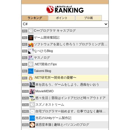
ランキング
ポイント
ブロ画
C++プログラマ キャスブログ
2位
ゲーム開発奮闘記
3位
ソフトウェアを楽しく作ろう！プログラミング言語【C#】を学ぶ
4位
なべひろBlog
5位
ヤスノログ
6位
.NET開発のTips
7位
Takemi Blog
8位
.NET研究所〜開発者の憂鬱〜
9位
本を読もう。ゲームをしよう。愚痴をいおう
10位
MovieMEMO
11位
悠々生活｜普段はインドアだけど時々アウトドア
12位
スズノネストリーム
13位
自宅プログラマー始めます。仕事ではなく趣味として
14位
光石のUnityゲーム製作記
15位
迷惑堂本舗 | 趣味とパソコンのブログ
16位