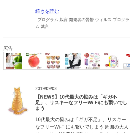
続きを読む
プログラム
戯言
開発者の憂鬱
ウィルス
プログラ
ム
戯言
広告
2019/09/03
【NEWS】10代最大の悩みは「ギガ不
足」、リスキーなフリーWi-Fiにも繋いでし
まう
10代最大の悩みは「ギガ不足」、リスキー
なフリーWi-Fiにも繋いでしまう 周囲の大人